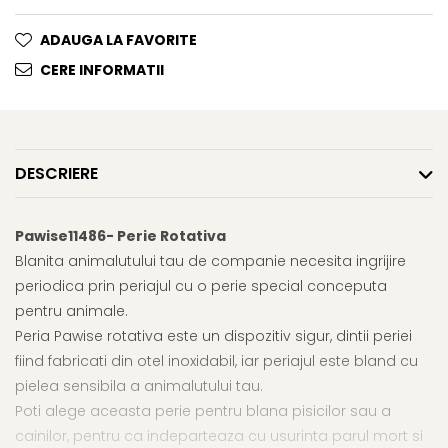
ADAUGA LA FAVORITE
CERE INFORMATII
DESCRIERE
Pawise11486- Perie Rotativa
Blanita animalutului tau de companie necesita ingrijire
periodica prin periajul cu o perie special conceputa
pentru animale.
Peria Pawise rotativa este un dispozitiv sigur, dintii periei
fiind fabricati din otel inoxidabil, iar periajul este bland cu
pielea sensibila a animalutului tau.
Poti alege aceasta perie pentru blana pisicilor sau a
cainilor, pentru ca indeparteaza cu usurinta parul mort si