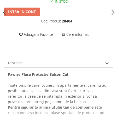
IN STOC
Covorase Absorbante
Castroane, Boluri si Accesorii
INTRA IN CONT
Recompense si Delicii pentru Caini
Litiere si Accesorii
Cod Produs:
28404
Lapte pentru Caini
Nisip, Silicat si Asternuturi pentru
Pisici
Jucarii Caini
Adauga la Favorite
Cere informatii
Genti, Custi Transport
Educare si Dresaj
Fantani si Adapatoare
Genti, Custi Transport
Antiparazitare
Castroane, Boluri si Accesorii
Jucarii Pisici
Lese, zgarzi si hamuri
Descriere
Solutii educative si antistres
Fantani si Adapatoare
Pawise Plasa Protectie Balcon Cat
Antiparazitare
Toate pisicile care locuiesc in apartamente si care nu au
Solutii educative si antistres
posibilitatea sa iasa din casa sunt foarte curioase
referitor la ceea ce se intampla in exterior si vor sa
priveasca ore intregi pe geamul de la balcon.
Pentru siguranta animalutului tau de companie
este
recomandat sa instalezi plase speciale de protectie, pe