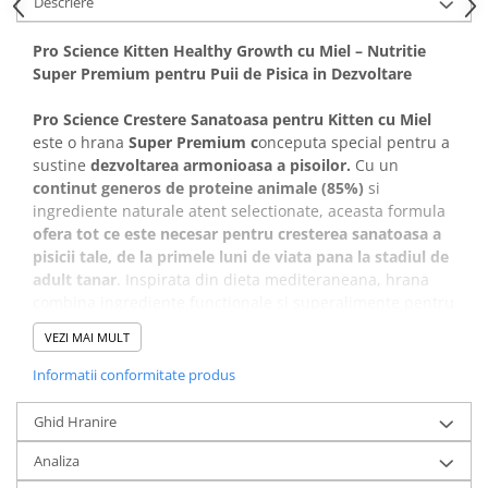
Descriere
Covorase Absorbante
Castroane, Boluri si Accesorii
Pro Science Kitten Healthy Growth cu Miel – Nutritie
Recompense si Delicii pentru Caini
Litiere si Accesorii
Super Premium pentru Puii de Pisica in Dezvoltare
Lapte pentru Caini
Nisip, Silicat si Asternuturi pentru
Pisici
Pro Science Crestere Sanatoasa pentru Kitten cu Miel
Jucarii Caini
este o hrana
Super Premium c
onceputa special pentru a
Genti, Custi Transport
Educare si Dresaj
sustine
dezvoltarea armonioasa a pisoilor.
Cu un
Fantani si Adapatoare
continut generos de proteine animale (85%)
si
Genti, Custi Transport
ingrediente naturale atent selectionate, aceasta formula
Antiparazitare
Castroane, Boluri si Accesorii
ofera tot ce este necesar pentru cresterea sanatoasa a
Jucarii Pisici
pisicii tale, de la primele luni de viata pana la stadiul de
Lese, zgarzi si hamuri
adult tanar
. Inspirata din dieta mediteraneana, hrana
Solutii educative si antistres
Fantani si Adapatoare
combina ingrediente functionale si superalimente pentru
a sustine imunitatea, digestia si energia zilnica.
Antiparazitare
VEZI MAI MULT
Solutii educative si antistres
Avantaje:
Informatii conformitate produs
Low Grain & Hypoallergenic –
formula ideala pentru
Ghid Hranire
stomacuri sensibile, cu risc redus de alergii.
85% proteine animale:
provenite din miel, creveti si
Analiza
ansoa, pentru o sursa completa de aminoacizi