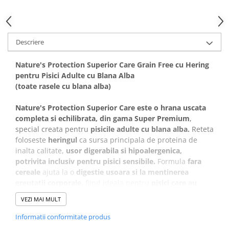
Covorase Absorbante
Castroane, Boluri si Accesorii
Recompense si Delicii pentru Caini
Litiere si Accesorii
Descriere
Lapte pentru Caini
Nisip, Silicat si Asternuturi pentru
Pisici
Jucarii Caini
Nature's Protection Superior Care Grain Free cu Hering
Genti, Custi Transport
Educare si Dresaj
pentru Pisici Adulte cu Blana Alba
(toate rasele cu blana alba)
Fantani si Adapatoare
Genti, Custi Transport
Antiparazitare
Castroane, Boluri si Accesorii
Nature's Protection Superior Care este o hrana uscata
Jucarii Pisici
completa si echilibrata, din gama Super Premium
,
Lese, zgarzi si hamuri
special creata pentru
pisicile adulte cu blana alba.
Reteta
Solutii educative si antistres
Fantani si Adapatoare
foloseste
heringul
ca sursa principala de proteina de
inalta calitate,
usor digerabila si hipoalergenica,
Antiparazitare
potrivita inclusiv pentru pisici sensibile.
Formula
fara
Solutii educative si antistres
cereale
ajuta la o
digestie usoara si la mentinerea
greutatii corporale,
fiind ideala pentru
pisici care au
nevoie de o alimentatie curata, cu proteine si grasimi
VEZI MAI MULT
de calitate.
Informatii conformitate produs
Beneficii: