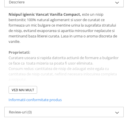
Descriere
Covorase Absorbante
Castroane, Boluri si Accesorii
Nisipul igienic Vancat Vanilla Compact,
este un nisip
Recompense si Delicii pentru Caini
Litiere si Accesorii
bentonitic 100% natural aglomerant si usor de curatat ce
Lapte pentru Caini
Nisip, Silicat si Asternuturi pentru
formeaza un mic bulgare ce mentine urina la suprafata stratului
de nisip, evitand evaporarea si aparitia mirosurilor neplacute si
Pisici
Jucarii Caini
mentinand baza litierei curata. Lasa in urma o aroma discreta de
Genti, Custi Transport
vanilie.
Educare si Dresaj
Fantani si Adapatoare
Genti, Custi Transport
Proprietati:
Antiparazitare
Curatare usoara si rapida datorita actiunii de formare a bulgarilor
Castroane, Boluri si Accesorii
ce face ca toata mizeria sa poata fi usor eliminata.
Jucarii Pisici
Lese, zgarzi si hamuri
Consum redus: cantitatea de nisip de adaugat este egala cu
cantitatea de nisip curatat, nefiind necesara inlocuirea completa
Solutii educative si antistres
Fantani si Adapatoare
a nisipului.
O mare putere de absorbtie: bentonite de calitate superioara ce
Antiparazitare
pot absorbi 350% din greutatea lor in lichide.
VEZI MAI MULT
Solutii educative si antistres
Informatii conformitate produs
Instructiuni de utilizare:
Umpleti litiera cu 3 cm de nisip pentru pisica.
Eliminati bulgarii si excrementele in fiecare zi.
Review-uri
(0)
Adaugati suficient nisip pentru a mentine nivelul recomandat.
Pentru a mentine o buna igiena schimbati complet nisipul o data