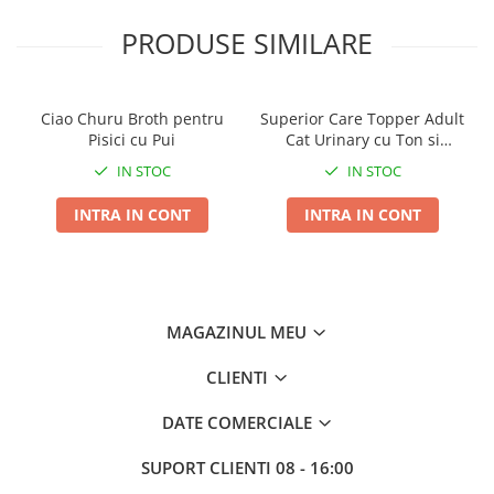
la 25 de zile.
Nu aruncati nisipul in toaleta; aceasta se poate infunda.
PRODUSE SIMILARE
Atentie:
Este recomandat ca femeile insarcinate, cele care
alapteaza si copiii sa nu curate litiera.
Ciao Churu Broth pentru
Superior Care Topper Adult
Pisici cu Pui
Cat Urinary cu Ton si
Somon 70g
IN STOC
IN STOC
INTRA IN CONT
INTRA IN CONT
MAGAZINUL MEU
CLIENTI
DATE COMERCIALE
SUPORT CLIENTI
08 - 16:00