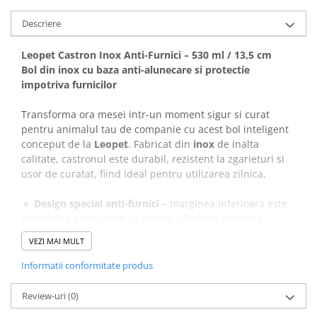
Covorase Absorbante
Castroane, Boluri si Accesorii
Descriere
Recompense si Delicii pentru Caini
Litiere si Accesorii
Leopet Castron Inox Anti-Furnici – 530 ml / 13,5 cm
Lapte pentru Caini
Nisip, Silicat si Asternuturi pentru
Bol din inox cu baza anti-alunecare si protectie
Pisici
Jucarii Caini
impotriva furnicilor
Genti, Custi Transport
Educare si Dresaj
Transforma ora mesei intr-un moment sigur si curat
Fantani si Adapatoare
Genti, Custi Transport
pentru animalul tau de companie cu acest bol inteligent
Antiparazitare
conceput de la
Leopet
. Fabricat din
inox
de inalta
Castroane, Boluri si Accesorii
calitate, castronul este durabil, rezistent la zgarieturi si
Jucarii Pisici
Lese, zgarzi si hamuri
usor de curatat, fiind ideal pentru utilizarea zilnica.
Solutii educative si antistres
Fantani si Adapatoare
🔹
Design special anti-furnici –
marginea inferioara este
Antiparazitare
conceputa astfel incat sa creeze o bariera naturala,
prevenind accesul furnicilor la hrana.
Solutii educative si antistres
VEZI MAI MULT
🔹
Baza anti-alunecare –
inelul din cauciuc mentine bolul
stabil chiar si pe suprafete lucioase, impiedicand
Informatii conformitate produs
alunecarea in timpul mesei.
🔹
Igienic si practic –
complet lavabil in masina de spalat
Review-uri
(0)
vase, usor de intretinut si de pastrat curat.