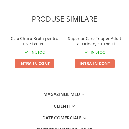
✅ Capacitate: 530 ml
✅ Diametru: 13,5 cm
PRODUSE SIMILARE
Ideal pentru animale de companie energice sau curioase,
acest castron imbina functionalitatea cu un design
modern si sigur.
Ciao Churu Broth pentru
Superior Care Topper Adult
Pisici cu Pui
Cat Urinary cu Ton si
Leopet – alegerea inspirata pentru confortul zilnic al
Somon 70g
companionului tau.
IN STOC
IN STOC
INTRA IN CONT
INTRA IN CONT
MAGAZINUL MEU
CLIENTI
DATE COMERCIALE