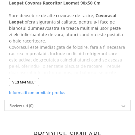
Leopet Covoras Racoritor Leomat 90x50 Cm
Covorase Absorbante
Castroane, Boluri si Accesorii
Spre deosebire de alte covorase de racire,
Covorasul
Recompense si Delicii pentru Caini
Litiere si Accesorii
Leopet
ofera siguranta si calitate, pentru a-l face pe
Lapte pentru Caini
Nisip, Silicat si Asternuturi pentru
blanosul dumneavoastra sa treaca mult mai usor peste
Pisici
Jucarii Caini
zilele infierbantate de vara, atunci cand nu este posibila
o baie racoritoare.
Genti, Custi Transport
Educare si Dresaj
Covorasul este imediat gata de folosire, fara a fi necesara
Fantani si Adapatoare
Genti, Custi Transport
racirea in prealabil. Include un lichid refrigerant care
este activat de greutatea cainelui atunci cand se aseaza
Antiparazitare
Castroane, Boluri si Accesorii
pe el, oferindu-i o senzatie placuta de racoare. Trebuie
Jucarii Pisici
Lese, zgarzi si hamuri
doar asezat intr-un loc racoros, iar balnosul se poate
bucura din plin de confortul pe care i-l ofera.
Solutii educative si antistres
Fantani si Adapatoare
VEZI MAI MULT
Antiparazitare
Compozitia gelului prezent in
covorasele Leopet
, este
Informatii conformitate produs
apa si carboximetilceluloza de sodiu.
Solutii educative si antistres
Apa folosita a fost filtrata in prealabil, iar datorita
Review-uri
(0)
substantei non-toxice, in caz de ingerare accidentala nu
dauneaza animalului de companie. In plus, chiar si
buretele din interiorul covorasului de racire nu este toxic,
ceea ce ne ofera siguranta de a oferi un produs de inalta
PRODUSE SIMILARE