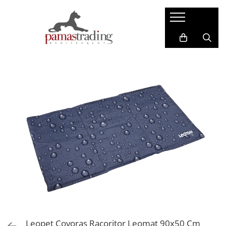
Caini
Pisici
Hrana Uscata Caini
Hrana Uscata Pisici
Taste of the Wild
Araton
BonaCibo
Nature's Protection
Nature's Protection
Taste of the Wild
Superior Care
Cat Food
Araton
Primordial
Primordial
BonaCibo
Meglium
LaMito
Dog Food
Pro Science
Pro Science
Hrana Umeda Pisici
Decent
Nature's Protection
Diamond Naturals
Naturo
Hrana Umeda Caini
Cherie
Leopet Covoras Racoritor Leomat 90x50 Cm