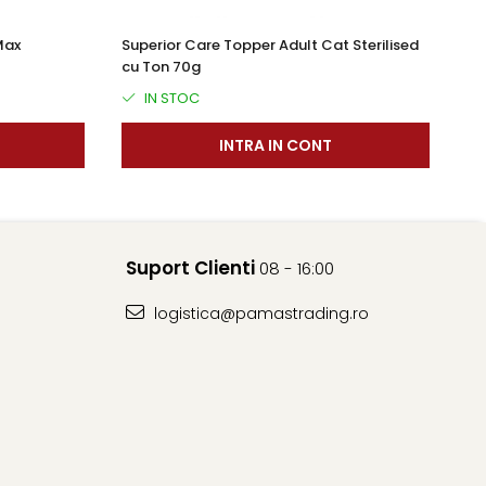
Max
Superior Care Topper Adult Cat Sterilised
Ci
cu Ton 70g
S
IN STOC
INTRA IN CONT
Suport Clienti
08 - 16:00
logistica@pamastrading.ro