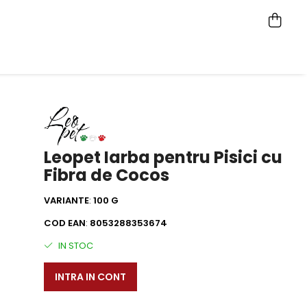
Leopet Iarba pentru Pisici cu
Fibra de Cocos
VARIANTE
:
100 G
COD EAN
:
8053288353674
IN STOC
INTRA IN CONT