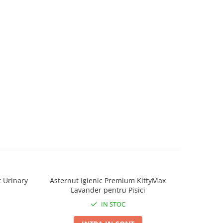
t Urinary
Asternut Igienic Premium KittyMax
Churu 
Lavander pentru Pisici
Cremo
IN STOC