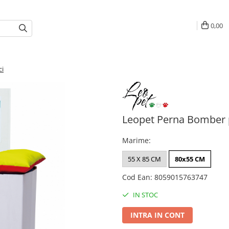
0,00
ci
Leopet Perna Bomber p
Marime
:
55 X 85 CM
80x55 CM
Cod Ean
:
8059015763747
IN STOC
INTRA IN CONT