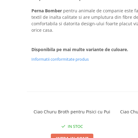
Covorase Absorbante
Castroane, Boluri si Accesorii
Perna Bomber
pentru animale de companie este fa
Recompense si Delicii pentru Caini
textil de inalta calitate si are umplutura din fibre d
Litiere si Accesorii
comfortabila si datorita design-ului foarte placut vi
Lapte pentru Caini
Nisip, Silicat si Asternuturi pentru
orice casa.
Pisici
Jucarii Caini
Genti, Custi Transport
Educare si Dresaj
Disponibila pe mai multe variante de culoare.
Fantani si Adapatoare
Genti, Custi Transport
Informatii conformitate produs
Antiparazitare
Castroane, Boluri si Accesorii
Jucarii Pisici
Lese, zgarzi si hamuri
Solutii educative si antistres
Fantani si Adapatoare
Antiparazitare
Solutii educative si antistres
Ciao Churu Broth pentru Pisici cu Pui
Ciao Chu
IN STOC