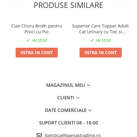
labutele, pliurile sau alte zone ale corpului animalului de
PRODUSE SIMILARE
companie.
Dupa curatire nu este nevoie sa clatiti!
Servetelele pot fi folosite de mai multe ori pe zi.
Ciao Churu Broth pentru
Superior Care Topper Adult
Pisici cu Pui
Cat Urinary cu Ton si
Somon 70g
IN STOC
IN STOC
INTRA IN CONT
INTRA IN CONT
MAGAZINUL MEU
CLIENTI
DATE COMERCIALE
SUPORT CLIENTI
08 - 16:00
logistica@pamastrading.ro